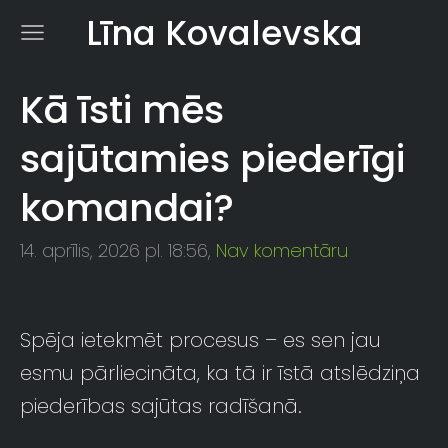
Līna Kovalevska
Kā īsti mēs
sajūtamies piederīgi
komandai?
14. aprīlis, 2026 pl. 18:56,
Nav komentāru
Spēja ietekmēt procesus – es sen jau
esmu pārliecināta, ka tā ir īstā atslēdziņa
piederības sajūtas radīšanā.