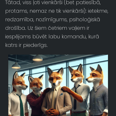
Tātad, viss ļoti vienkārši (bet patiesībā,
protams, nemaz ne tik vienkārši): ietekme,
redzamība, nozīmīgums, psiholoģiskā
drošība. Uz šiem četriem vaļiem ir
iespējams būvēt labu komandu, kurā
katrs ir piederīgs.