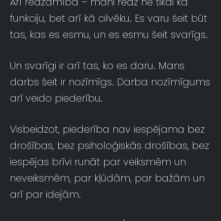
Arī redzamība – mani redz ne tikai kā
funkciju, bet arī kā cilvēku. Es varu šeit būt
tas, kas es esmu, un es esmu šeit svarīgs.
Un svarīgi ir arī tas, ko es daru. Mans
darbs šeit ir nozīmīgs. Darba nozīmīgums
arī veido piederību.
Visbeidzot, piederība nav iespējama bez
drošības, bez psiholoģiskās drošības, bez
iespējas brīvi runāt par veiksmēm un
neveiksmēm, par kļūdām, par bažām un
arī par idejām.