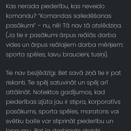
Kas nerada piederību, kas neveido
komandu? “Komandas saliedēšanas
pasākumi” – nu, nē! Tā nav tā atslēdziņa.
(Ja tie ir pasākumi ārpus reālās darba
vides un ārpus reālajiem darba mērķiem:
sporta spēles, laivu braucieni, tusiņi).
Tie nav bezjēdzīgi. Bet savā ziņā tie ir pat
riskanti. Tie spēj satuvināt un spēj arī
attālināt. Noteiktos gadījumos, kad
piederības izjūta jau ir stipra, korporatīvs
pasākums, sporta spēles, maratons vai
svētku balle var stiprināt piederību un
lepnumu. Bet ja darbinieks skaidri