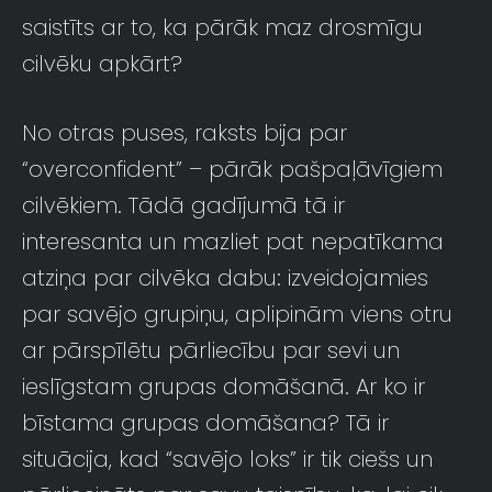
saistīts ar to, ka pārāk maz drosmīgu
cilvēku apkārt?
No otras puses, raksts bija par
“overconfident” – pārāk pašpaļāvīgiem
cilvēkiem. Tādā gadījumā tā ir
interesanta un mazliet pat nepatīkama
atziņa par cilvēka dabu: izveidojamies
par savējo grupiņu, aplipinām viens otru
ar pārspīlētu pārliecību par sevi un
ieslīgstam grupas domāšanā. Ar ko ir
bīstama grupas domāšana? Tā ir
situācija, kad “savējo loks” ir tik ciešs un