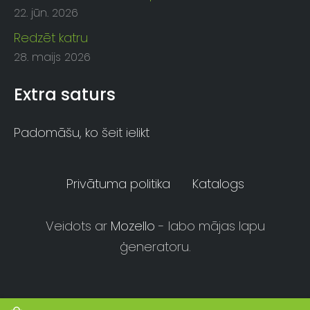
22. jūn. 2026
Redzēt katru
28. maijs 2026
Extra saturs
Padomāšu, ko šeit ielikt
Privātuma politika
Katalogs
Veidots ar
Mozello
- labo mājas lapu
ģeneratoru.