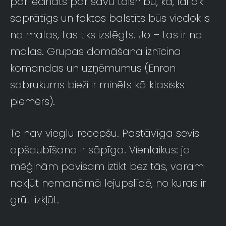
pārliecināts par savu taisnību, ka, lai cik
saprātīgs un faktos balstīts būs viedoklis
no malas, tas tiks izslēgts. Jo – tas ir no
malas. Grupas domāšana iznīcina
komandas un uzņēmumus (Enron
sabrukums bieži ir minēts kā klasisks
piemērs).
Te nav vieglu recepšu. Pastāvīga sevis
apšaubīšana ir sāpīga. Vienlaikus: ja
mēģinām pavisam iztikt bez tās, varam
nokļūt nemanāmā lejupslīdē, no kuras ir
grūti izkļūt.