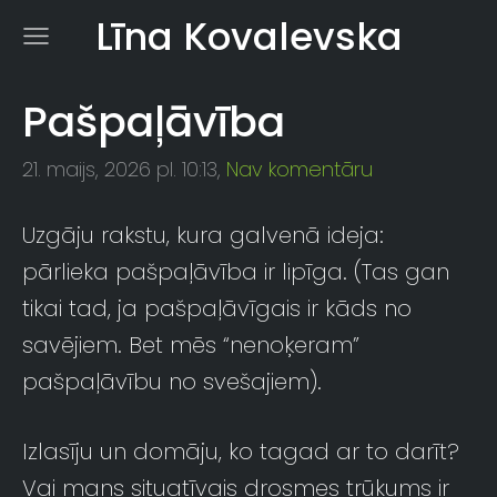
Līna Kovalevska
Pašpaļāvība
21. maijs, 2026 pl. 10:13,
Nav komentāru
Uzgāju rakstu, kura galvenā ideja:
pārlieka pašpaļāvība ir lipīga. (Tas gan
tikai tad, ja pašpaļāvīgais ir kāds no
savējiem. Bet mēs “nenoķeram”
pašpaļāvību no svešajiem).
Izlasīju un domāju, ko tagad ar to darīt?
Vai mans situatīvais drosmes trūkums ir