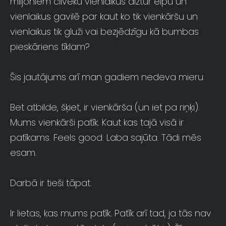
miljoniem cilvēku vienlaikus aiztur elpu un
vienlaikus gavilē par kaut ko tik vienkāršu un
vienlaikus tik gluži vai bezjēdzīgu kā bumbas
pieskāriens tīklam?
Šis jautājums arī man gadiem nedeva mieru.
Bet atbilde, šķiet, ir vienkārša (un iet pa riņķi).
Mums vienkārši patīk. Kaut kas tajā visā ir
patīkams. Feels good. Laba sajūta. Tādi mēs
esam.
Darbā ir tieši tāpat.
Ir lietas, kas mums patīk. Patīk arī tad, ja tās nav