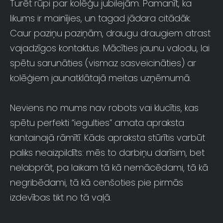
Turēt rūpi par kolēģu jubilejām. Pamanīt, ka
likums ir mainījies, un tagad jādara citādāk.
Caur paziņu paziņām, draugu draugiem atrast
vajadzīgos kontaktus. Mācīties jaunu valodu, lai
spētu sarunāties (vismaz sasveicināties) ar
kolēģiem jaunatklātajā meitas uzņēmumā.
Neviens no mums nav robots vai klucītis, kas
spētu perfekti “iegulties” amata apraksta
kantainajā rāmītī. Kāds apraksta stūrītis varbūt
paliks neaizpildīts: mēs to darbiņu darīsim, bet
nelabprāt, pa laikam tā kā nemācēdami, tā kā
negribēdami, tā kā cenšoties pie pirmās
izdevības tikt no tā vaļā.