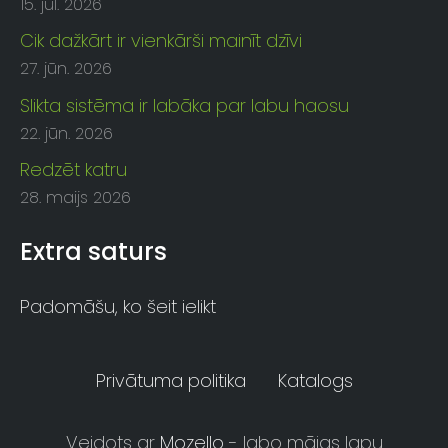
15. jūl. 2026
Cik dažkārt ir vienkārši mainīt dzīvi
27. jūn. 2026
Slikta sistēma ir labāka par labu haosu
22. jūn. 2026
Redzēt katru
28. maijs 2026
Extra saturs
Padomāšu, ko šeit ielikt
Privātuma politika
Katalogs
Veidots ar
Mozello
- labo mājas lapu