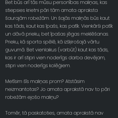
Bet būs arī tās mūsu personības maliņas, kas
stiepsies krietni pāri tām amata apraksta
šaurajām robežām. Un šajās maliņās būs kaut
kas tāds, kaut kas īpašs, kas patīk. Vienkārši patīk
un dāvā prieku, bet īpašas jēgas meklēšanas.
Prieku, kā sporta spēlē, kā izšķirošajā vārtu
guvumā. Bet vienlaikus (varbūt) kaut kas tāds,
kas ir arī stipri vien noderīgs darba devējam,
stipri vien noderīgs kolēģiem.
Metīsim šīs maliņas prom? Atstāsim
neizmantotas? Jo amata aprakstā nav to pāri
robežām ejošo maliņu?
Tomēr, tā paskatoties, amata aprakstā nav