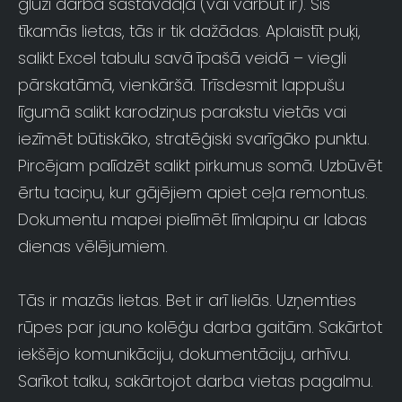
gluži darba sastāvdaļa (vai varbūt ir). Šīs
tīkamās lietas, tās ir tik dažādas. Aplaistīt puķi,
salikt Excel tabulu savā īpašā veidā – viegli
pārskatāmā, vienkāršā. Trīsdesmit lappušu
līgumā salikt karodziņus parakstu vietās vai
iezīmēt būtiskāko, stratēģiski svarīgāko punktu.
Pircējam palīdzēt salikt pirkumus somā. Uzbūvēt
ērtu taciņu, kur gājējiem apiet ceļa remontus.
Dokumentu mapei pielīmēt līmlapiņu ar labas
dienas vēlējumiem.
Tās ir mazās lietas. Bet ir arī lielās. Uzņemties
rūpes par jauno kolēģu darba gaitām. Sakārtot
iekšējo komunikāciju, dokumentāciju, arhīvu.
Sarīkot talku, sakārtojot darba vietas pagalmu.